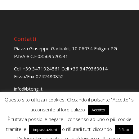
Contatti
Piazza Giuseppe Garibaldi, 10 06034 Foligno PG
P.IVA e C.F.03569520541
Cell
+39 3471924561
Cell
+39 3479369014
Fisso/Fax
0742480852
@ofni
ti.gnetb
@gnireenignetb
ti.cep
Questo sito utilizza i cookies. Cliccando il pulsante "Accetto" si
acconsente al loro utilizzo
Accetto
È tuttavia possibile negare il consenso ad uno o più cookie
tramite le
o rifiutarli tutti cliccando
impostazioni
Rifiuto
L'informativa in materia si può leggere sulla pagina