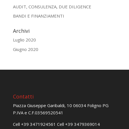
AUDIT, CONSULENZA, DUE DILIGENCE
BANDI E FINANZIAMENTI
Archivi
Luglio 2020
Giugno 2020
Contatti
Piazza Giuseppe Garibaldi, 10 06034 Foligno PG
P.IVA e C.F.03569520541
Cell
+39 3471924561
Cell
+39 3479369014