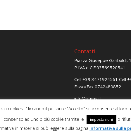
Contatti
Piazza Giuseppe Garibaldi,
P.IVA e C.F.03569520541
Cell
+39 3471924561
Cell
+
Fisso/Fax
0742480852
@ofni
ti.gnetb
@gnireenignetb
ti.cep
zza i cookies. Cliccando il pulsante "Accetto" si acconsente al loro u
e il consenso ad uno o più cookie tramite le
o rifiut
impostazioni
ormativa in materia si può leggere sulla pagina
Informativa sulla p