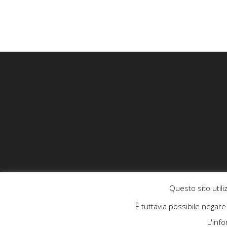
Questo sito utili
È tuttavia possibile negar
L'inf