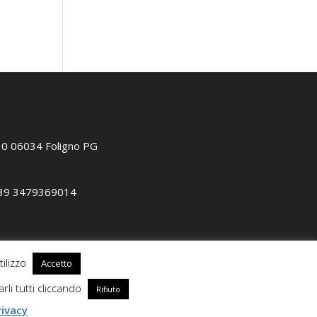
 10 06034 Foligno PG
39 3479369014
tilizzo
Accetto
arli tutti cliccando
Rifiuto
rivacy