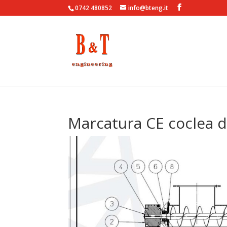
0742 480852
info@bteng.it
Marcatura CE coclea d