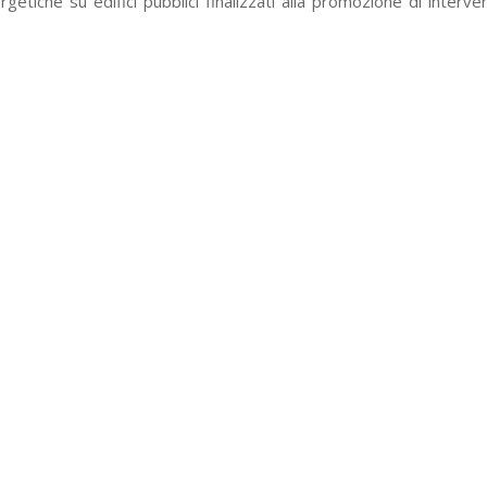
getiche su edifici pubblici finalizzati alla promozione di interven